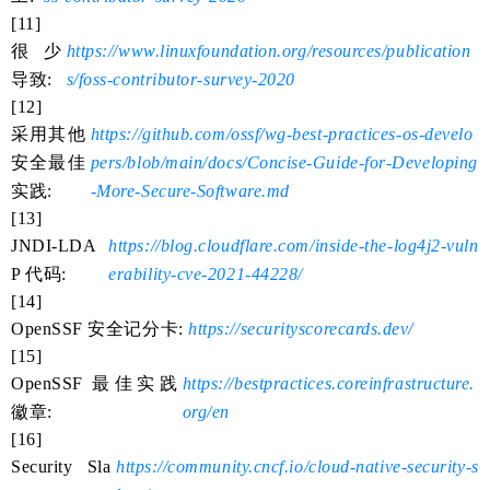
[11]
很少
https://www.linuxfoundation.org/resources/publication
导致:
s/foss-contributor-survey-2020
[12]
采用其他
https://github.com/ossf/wg-best-practices-os-develo
安全最佳
pers/blob/main/docs/Concise-Guide-for-Developing
实践:
-More-Secure-Software.md
[13]
JNDI-LDA
https://blog.cloudflare.com/inside-the-log4j2-vuln
P 代码:
erability-cve-2021-44228/
[14]
OpenSSF 安全记分卡:
https://securityscorecards.dev/
[15]
OpenSSF 最佳实践
https://bestpractices.coreinfrastructure.
徽章:
org/en
[16]
Security Sla
https://community.cncf.io/cloud-native-security-s