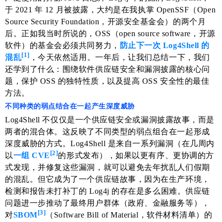
于 2021 年 12 月被披露，大约是在我执掌 OpenSSF（Open
Source Security Foundation，开源安全基金会）的两个月
后。正如我当时所说的，OSS（open source software，开源
软件）的基金会必须共同努力，
防止下一次 Log4Shell 的
[1]
混乱
，今天依然适用。一年后，让我们总结一下，我们
还学到了什么：围绕软件供应链安全和漏洞披露的核心问
题，保护 OSS 的独特性质，以及提高 OSS 安全性的最佳
方法。
不同种类的弱点结合在一起产生深度威胁
Log4Shell 不仅仅是一个供应链安全或漏洞披露故事，而是
两者的混合体。这反映了不同类型的弱点组合在一起形成
深度威胁的方式。Log4Shell 是来自一系列漏洞（在几周内
[2]
以
一组 CVE
的形式发布），如果以更有序、更协调的方
式发现，并修复这些漏洞，就可以避免去年扰乱人们假期
的混乱。但它成为了一个供应链故事，因为在生产环境，
检测和报告未打补丁的 Log4j 的存在是多么困难。供应链
问题进一步推动了最终用户群体（政府、金融服务等），
[3]
对
SBOM
（Software Bill of Material，软件材料清单）的