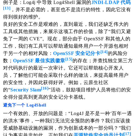
例子是：Log4j 中导致 Log4Shell 漏洞的
JNDI-LDAP 代码
[13]
，并不是必需的，甚至也不是流行的特性，因此它没有
得到很好的维护。
良好的安全工作是艰难的，直到最近，我们还缺乏伟大的
工具或其他措施，来展示这项工作的价值，除了“我们又避
免了一周的 CVE”。现在，部分由于 OpenSSF 和其他人的
工作，我们有工具可以帮助通知最终用户一个开源包相对
[14]
于另一个的相对风险：
OpenSSF 安全记分卡
的风险分
[15]
数；
OpenSSF 最佳实践徽章
的存在；并查找独立第三方
对代码执行的最近一次审计。它还可以帮助核心开发人
员，了解他们可能会采取什么样的做法，来提高最终用户
的安全性，并因此获得好评。例如，云原生社区
[16]
的“
Security Slam
”活动，鼓励项目维护人员将他们的安
全得分提高到更高的安全记分卡基线。
避免下一个 Log4Shell
一个有效的、开放的问题是：“Log4J 是不是一种‘百年一遇
的洪水’事件，一种我们无法完全预防的事件？我们应该接
受威胁基础设施的漏洞，作为创新成本的一部分吗？”我们
[17]
认为事实并非如此。正如我们在
开源软件安全动员计划