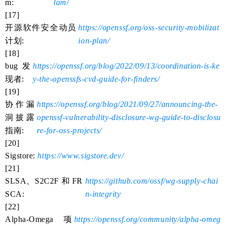
m:
lam/
[17]
开源软件安全动员
https://openssf.org/oss-security-mobilizat
计划:
ion-plan/
[18]
bug 发
https://openssf.org/blog/2022/09/13/coordination-is-ke
现者:
y-the-openssfs-cvd-guide-for-finders/
[19]
协作漏
https://openssf.org/blog/2021/09/27/announcing-the-
洞披露
openssf-vulnerability-disclosure-wg-guide-to-disclosu
指南:
re-for-oss-projects/
[20]
Sigstore:
https://www.sigstore.dev/
[21]
SLSA、S2C2F 和 FR
https://github.com/ossf/wg-supply-chai
SCA:
n-integrity
[22]
Alpha-Omega 项
https://openssf.org/community/alpha-omeg