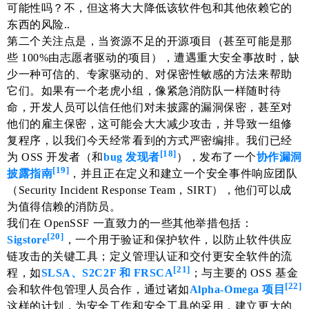
可能性吗？不，但这将大大降低该软件包和其他依赖它的
东西的风险..
第二个关注点是，当资源不足的开源项目（甚至可能是那
些 100%由志愿者驱动的项目），遭遇重大安全事故时，缺
少一种可信的、专家驱动的、对保密性敏感的方法来帮助
它们。如果有一个老虎小组，像紧急消防队一样随时待
命，开发人员可以信任他们对未披露的漏洞保密，甚至对
他们的雇主保密，这可能会大大减少攻击，并导致一组修
复程序，以我们今天经常看到的方式严密编排。我们已经
[18]
为 OSS 开发者（和
bug 发现者
），发布了一个
协作漏洞
[19]
披露指南
，并且正在定义和建立一个安全事件响应团队
（Security Incident Response Team，SIRT），他们可以成
为值得信赖的消防员。
我们在 OpenSSF 一直致力的一些其他举措包括：
[20]
Sigstore
，一个用于验证和保护软件，以防止软件供应
链攻击的关键工具；定义管理认证和交付更安全软件的流
[21]
程，如
SLSA、S2C2F 和 FRSCA
；与主要的 OSS 基金
[22]
会和软件包管理人员合作，通过诸如
Alpha-Omega 项目
这样的计划，为安全工作和安全工具的采用，建立更大的