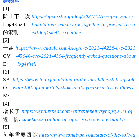
参考资料
[1]
防止下一次
https://openssf.org/blog/2021/12/16/open-source-
Log4Shell
foundations-must-work-together-to-prevent-the-n
的混乱:
ext-log4shell-scramble/
[2]
一组
https://www.tenable.com/blog/cve-2021-44228-cve-2021
CV
-45046-cve-2021-4104-frequently-asked-questions-about
E:
-log4shell
[3]
SB
https://www.linuxfoundation.org/research/the-state-of-soft
O
ware-bill-of-materials-sbom-and-cybersecurity-readiness
M:
[4]
增长了
https://venturebeat.com/entrepreneur/synopsys-84-of-
近一倍:
codebases-contain-an-open-source-vulnerability/
[5]
每年需要跟踪
https://www.sonatype.com/state-of-the-softwa