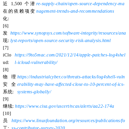
近 1,500 个潜
re-supply-chain/open-source-dependency-ma
在的依赖项变
nagement-trends-and-recommendations
化:
[6]
发
https://www.synopsys.com/software-integrity/resources/ana
现:
lyst-reports/open-source-security-risk-analysis.html
[7]
iClo
https://9to5mac.com/2021/12/14/apple-patches-log4shel
ud:
l-icloud-vulnerability/
[8]
物理
https://industrialcyber.co/threats-attacks/log4shell-vuln
安全
erability-may-have-affected-close-to-10-percent-of-ics-
系统:
systems-globally/
[9]
继续:
https://www.cisa.gov/uscert/ncas/alerts/aa22-174a
[10]
员
https://www.linuxfoundation.org/resources/publications/fo
工:
ss-contributor-survey-2020